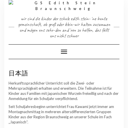
Skip
to
content
wir sind die kinder der schule edith stein-´ne bunte
gemeinschaft, ob groß oder klein-wir halten zusammen
und mögen uns sehr-den and´ren zu helfen, das fällt
uns nicht schwer
Toggle Navigation
日本語
Herkunftssprachlicher Unterricht soll die Zwei- oder
Mehrsprachigkeit erhalten und erweitern. Die Teilnahme ist für
Kinder aus Familien mit japanischen Wurzeln freiwillig und nach der
Anmeldung für ein Schuljahr verpflichtend.
Seit Schuljahresbeginn unterrichtet Frau Kawami jetzt immer am
Montagnachmittag in mehreren altersdifferenzierten Gruppen
Kinder aus der Region Braunschweig an unserer Schule im Fach
„Japanisch“.